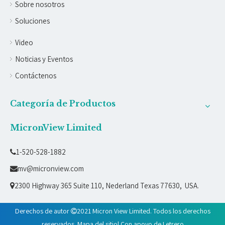
Sobre nosotros
Soluciones
Video
Noticias y Eventos
Contáctenos
Categoría de Productos
MicronView Limited
1-520-528-1882

mv@micronview.com

2300 Highway 365 Suite 110, Nederland Texas 77630, USA.

Derechos de autor
2021 Micron View Limited. Todos los derechos

reservados.
Mapa del sitio
| Con apoyo de
Letrero