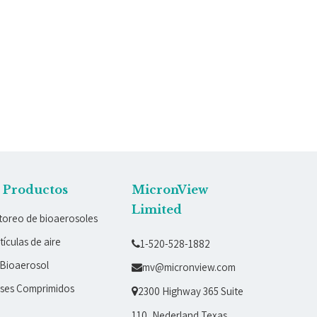
e Productos
MicronView
Limited
toreo de bioaerosoles
ículas de aire
1-520-528-1882

Bioaerosol
mv@micronview.com

ases Comprimidos
2300 Highway 365 Suite

110, Nederland Texas