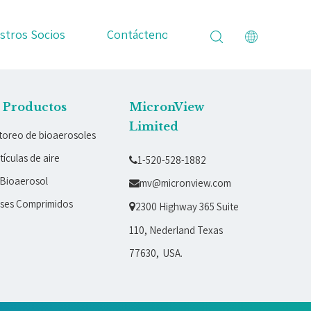
stros Socios
Contáctenos
e Productos
MicronView
Limited
toreo de bioaerosoles
ículas de aire
1-520-528-1882

Bioaerosol
mv@micronview.com

ases Comprimidos
2300 Highway 365 Suite

110, Nederland Texas
77630, USA.