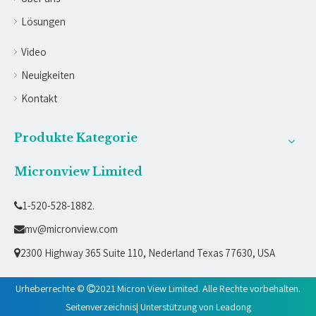
Lösungen
Video
Neuigkeiten
Kontakt
Produkte Kategorie
Micronview Limited
1-520-528-1882.

mv@micronview.com

2300 Highway 365 Suite 110, Nederland Texas 77630, USA

Urheberrechte ©
2021 Micron View Limited. Alle Rechte vorbehalten.

Seitenverzeichnis
| Unterstützung von
Leadong