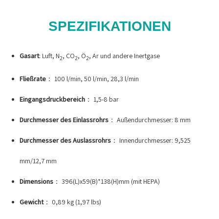
SPEZIFIKATIONEN
Gasart
: Luft, N
, CO
, Ö
, Ar und andere Inertgase
2
2
2
Fließrate
： 100 l/min, 50 l/min, 28,3 l/min
Eingangsdruckbereich
： 1,5-8 bar
Durchmesser des Einlassrohrs
： Außendurchmesser: 8 mm
Durchmesser des Auslassrohrs
： Innendurchmesser: 9,525
mm/12,7 mm
Dimensions
： 396(L)x59(B)*138(H)mm (mit HEPA)
Gewicht
： 0,89 kg (1,97 lbs)