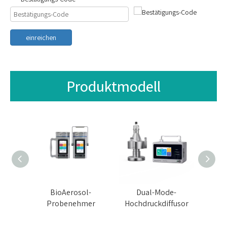
einreichen
Produktmodell
k-
BioAerosol-
Dual-Mode-
E
l-
Probenehmer
Hochdruckdiffusor
Hochd
mer
wi