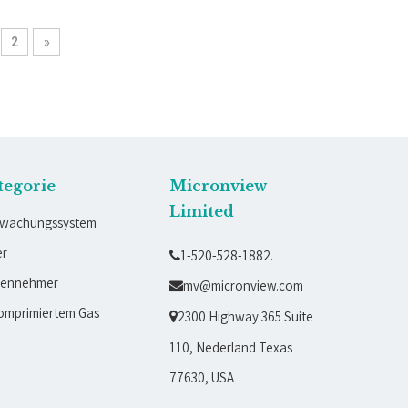
2
»
tegorie
Micronview
Limited
rwachungssystem
er
1-520-528-1882.

bennehmer
mv@micronview.com

omprimiertem Gas
2300 Highway 365 Suite

110, Nederland Texas
77630, USA