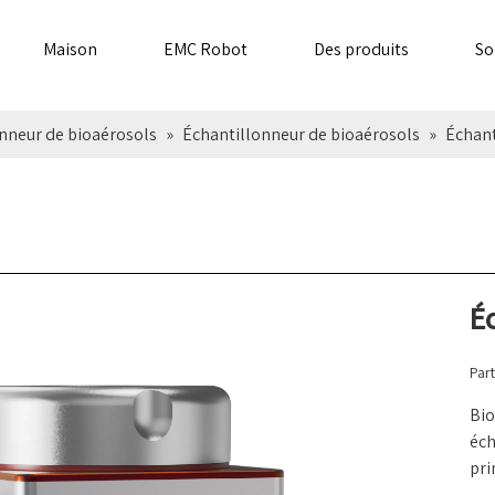
Maison
EMC Robot
Des produits
So
nneur de bioaérosols
»
Échantillonneur de bioaérosols
»
Échant
É
Part
Bio
éch
pri