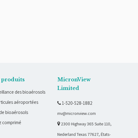
 produits
MicronView
Limited
illance des bioaérosols
ticules aéroportées
1-520-528-1882

de bioaérosols
mv@micronview.com
z comprimé

2300 Highway 365 Suite 110,
Nederland Texas 77627, États-