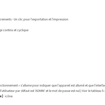
ements - Un clic pour l'exportation et l'impression
ge continu et cyclique
nctionnement » s'allume pour indiquer que l'appareil est allumé et que l'interf
tilisateur par défaut est 'ADMIN' et le mot de passe est nul.) Voir le tableau 5
se
】icône.