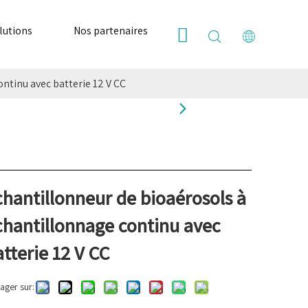
lutions
Nos partenaires
Ressources
Nous
ntinu avec batterie 12 V CC
chantillonneur de bioaérosols à
chantillonnage continu avec
tterie 12 V CC
ager sur: