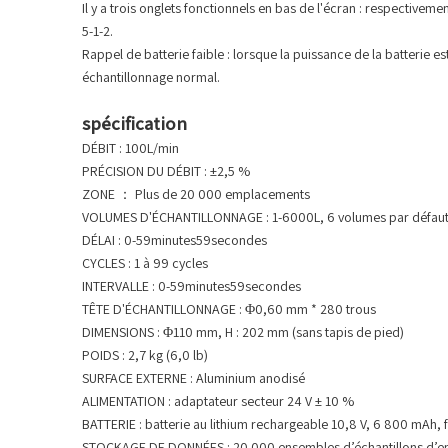
Il y a trois onglets fonctionnels en bas de l'écran : respective
5-1-2.
Rappel de batterie faible : lorsque la puissance de la batterie e
échantillonnage normal.
spécification
DÉBIT : 100L/min
PRÉCISION DU DÉBIT : ±2,5 %
ZONE ： Plus de 20 000 emplacements
VOLUMES D'ÉCHANTILLONNAGE : 1-6000L, 6 volumes par défau
DÉLAI : 0-59minutes59secondes
CYCLES : 1 à 99 cycles
INTERVALLE : 0-59minutes59secondes
TÊTE D'ÉCHANTILLONNAGE : Φ0,60 mm * 280 trous
DIMENSIONS : Φ110 mm, H : 202 mm (sans tapis de pied)
POIDS : 2,7 kg (6,0 lb)
SURFACE EXTERNE : Aluminium anodisé
ALIMENTATION : adaptateur secteur 24 V ± 10 %
BATTERIE : batterie au lithium rechargeable 10,8 V, 6 800 mAh,
STOCKAGE DE DONNÉES : 20 000 ensembles d’échantillons d’en