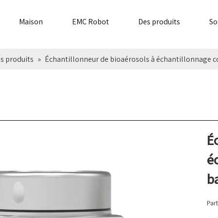
Maison
EMC Robot
Des produits
So
s produits
»
Échantillonneur de bioaérosols à échantillonnage co
É
é
ba
Part