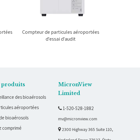
ortées
Compteur de particules aéroportées
Compteur de p
d'essai d'audit
exporta
 produits
MicronView
Limited
illance des bioaérosols
ticules aéroportées
1-520-528-1882

de bioaérosols
mv@micronview.com
z comprimé

2300 Highway 365 Suite 110,
Nederland Texas 77627, États-