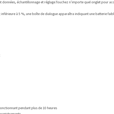
ment données, échantillonnage et réglage.Touchez n’importe quel onglet pour ac
st inférieure à 5 %, une boîte de dialogue apparaîtra indiquant une batterie faib
t
 fonctionnant pendant plus de 10 heures
registrements