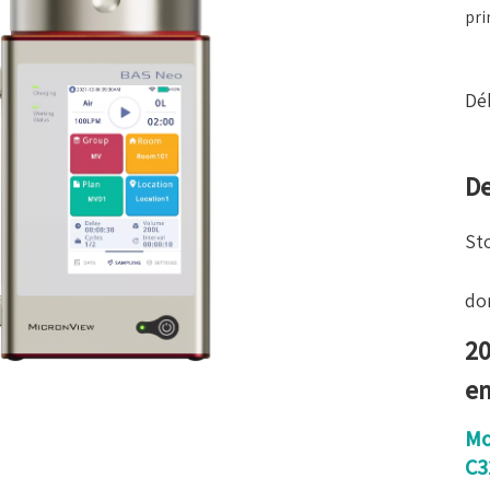
pri
Dé
De
St
do
20
e
Mo
C3