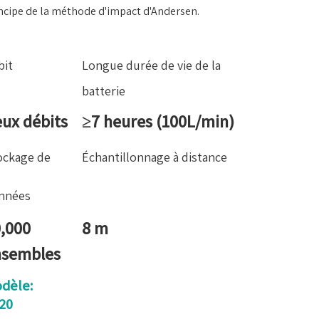
ncipe de la méthode d'impact d'Andersen.
bit
Longue durée de vie de la
batterie
ux débits
≥7 heures (100L/min)
ockage de
Échantillonnage à distance
nnées
,000
8 m
nsembles
dèle:
20