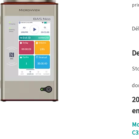
pri
Dé
De
St
do
20
e
Mo
C3