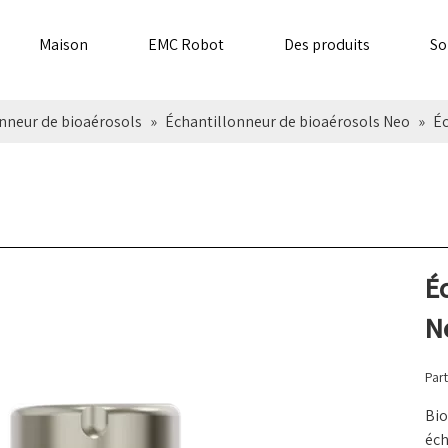
Maison
EMC Robot
Des produits
So
nneur de bioaérosols
»
Échantillonneur de bioaérosols Neo
»
Éc
É
N
Part
Bio
éch