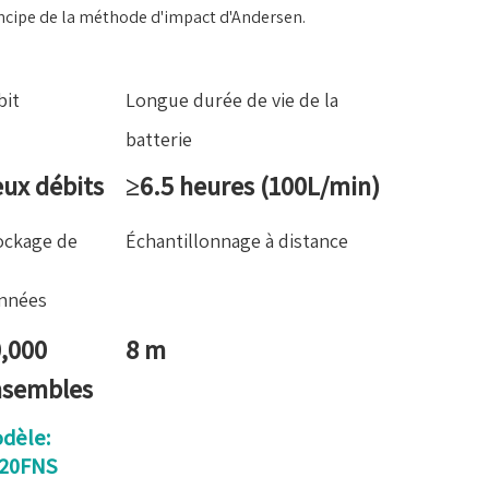
ncipe de la méthode d'impact d'Andersen.
bit
Longue durée de vie de la
batterie
ux débits
≥6.5 heures (100L/min)
ockage de
Échantillonnage à distance
nnées
,000
8 m
nsembles
dèle:
20FNS