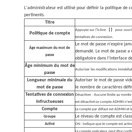
L'administrateur est utilisé pour définir la politique d
pertinents.
Titre
Appuyez sur l'icône 【】 pour ouvrir 
Politique de compte
tentatives de connexion.
Le mot de passe n'expire jama
Âge maximum du mot de
demandé. Le mot de passe a e
passe
obligatoire dans l'interface d
Âge minimum du mot de
Autoriser les modifications immédiat
passe
Longueur minimale du
Autoriser le mot de passe vid
mot de passe
le nombre de caractères défin
Tentatives de connexion
Désactiver : Aucune limite au nombre
infructueuses
est désactivé.Le compte ADMIN n'est
Compte
Le compte par défaut est ADMIN et le
Le niveau de compte est clas
Groupe
Activé
ON : indique que le compte est activ
Le compte opérateur peut être configu