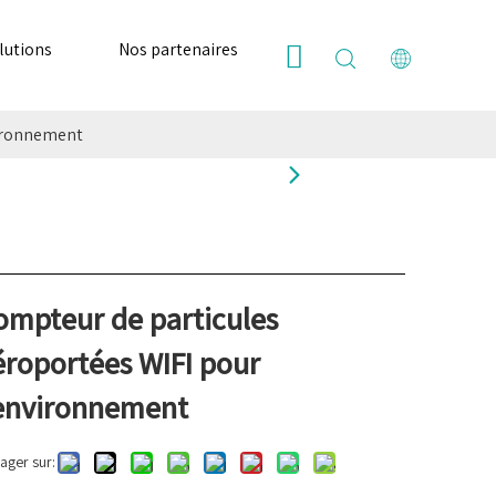
lutions
Nos partenaires
Ressources
Nous
vironnement
ompteur de particules
éroportées WIFI pour
'environnement
ager sur: