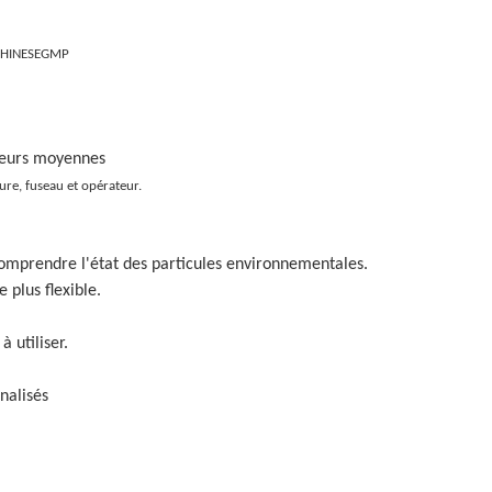
I CHINESEGMP
leurs moyennes
re, fuseau et opérateur.
omprendre l'état des particules environnementales.
 plus flexible.
 utiliser.
nalisés