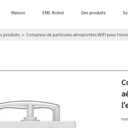
Maison
EMC Robot
Des produits
So
s produits
»
Compteur de particules aéroportées WIFI pour l'en
C
a
l
Part