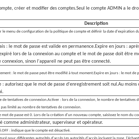
e compte, créer et modifier des comptes.Seul le compte ADMIN a le dro
Description
le menu de configuration de la politique de compte et définir la date d'expiration d
is : le mot de passe est valide en permanence.Expire en jours : après
xpiré lors de la connexion au compte et le mot de passe doit être m
e connexion, sinon l'appareil ne peut pas être connecté.
ement : le mot de passe peut être modifié à tout moment.Expire en jours : le mot de 
e : autorisez que le mot de passe d'enregistrement soit nul.Au moins 
i.
 de tentatives de connexion.Activer : lors de la connexion, le nombre de tentatives d
 pas limité au nombre de tentatives de connexion.
 mot de passe est 0. Lors de la création d'un nouveau compte, saisissez le nom du c
sé comme administrateur, superviseur et opérateur.
é.OFF : indique que le compte est désactivé.
ré pour différentes autorités d'accès.Les autorités d'accès incluent la zone, l'échanti