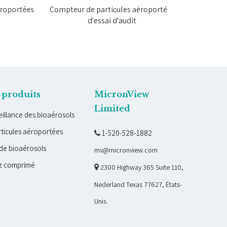
ortées
Compteur de particules aéroportées
Compteur de p
d'essai d'audit
exporta
 produits
MicronView
Limited
illance des bioaérosols
ticules aéroportées
1-520-528-1882

de bioaérosols
mv@micronview.com
z comprimé

2300 Highway 365 Suite 110,
Nederland Texas 77627, États-
Unis