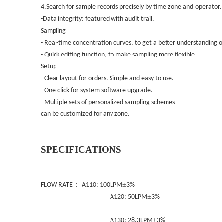
4.Search for sample records precisely by time,zone and
operator.
-Data integrity: featured with audit trail
.
Sampling
- Real-time concentration curves, to get a better understanding o
- Quick editing function, to make sampling more flexible.
Setup
- Clear layout for orders. Simple and easy to use.
- One-click for system software upgrade.
- Multiple sets of personalized sampling schemes
can be customized for any zone.
S
PECIFICATIONS
：
±
FLOW RATE
A110: 100LPM
3%
±
A120: 50LPM
3%
±
A130: 28.3LPM
3%