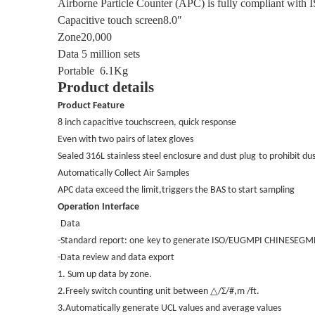
Airborne Particle Counter (APC) is fully compliant wit
Capacitive touch screen8.0″
Zone20,000
Data
5 million sets
Portable
6.1Kg
Product details
Product Feature
8 inch capacitive touchscreen, quick response
Even with two pairs of latex gloves
Sealed 316L stainless steel enclosure and dust plug
to prohibit du
Automatically Collect Air Samples
APC data exceed the limit,triggers the BAS to start sampling
Operation Interface
Data
-Standard
report: one
key to generate ISO/EUGMPI CHINESEGMP
-Data review and data export
1. Sum up data by zone.
△
2.Freely switch counting unit between
/Σ/#,m /ft.
3.Automatically generate UCL values and average values