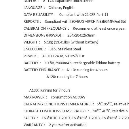
：
”
DISPLAY
8
LCD capacitive touch screen
：
LANGUAGE
Chinese, English
：
DATA RELIABILITY
Compliant with 21 CFR Part 11
：
REPORTS
Compliant with ISO/EUGMP/CHINESEGMP/Fed Std
：
CALIBRATION FREQUENCY
Recommend at least once a year
：
DIMENSIONS (HXWXD)
254x204x263mm
：
WEIGHT
6.1Kg (13.45lbs) (without battery)
：
ENCLOSURE
316L Stainless Steel
：
POWER
AC 100-240V, 50 Hz/60 Hz
：
BATTERY
10.8V, 9000mAh, rechargeable lithium battery
：
BATTERY ENDURANCE
A110: running for 4 hours
A120: running for 7 hours
A130: running for 9 hours
：
MAX POWER
consumption AC 90W
：
℃
℃
OPERATING CONDITIONS TEMPERATURE:
5
-35
, relative
：
℃
℃
STORAGE CONDITIONS TEMPERATURE
-10
-40
, relative 
：
SAFETY
EN 61010-1:2010, EN 61326-1:2013, EN 61326-2-2:20
：
WARRANTY
2 years after activation