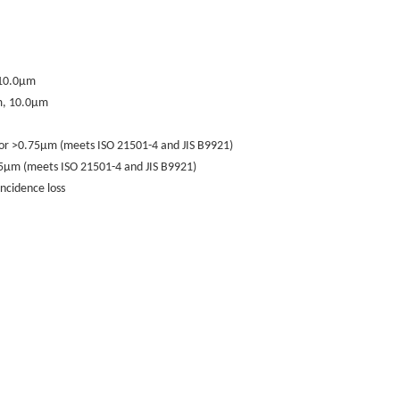
 10.0µm
m, 10.0µm
or >0.75µm (meets ISO 21501-4 and JIS B9921)
5µm (meets ISO 21501-4 and JIS B9921)
ncidence loss