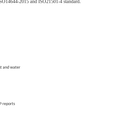
h ISO14644-2015 and ISO21501-4 standard.
st and water
 reports