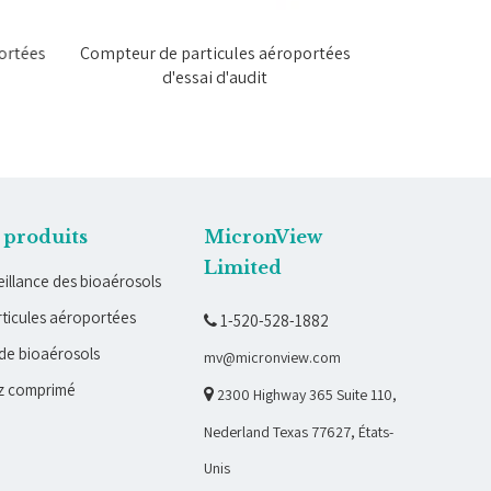
ortées
Compteur de particules aéroportées
Compteur de p
d'essai d'audit
exporta
 produits
MicronView
Limited
illance des bioaérosols
ticules aéroportées
1-520-528-1882

de bioaérosols
mv@micronview.com
z comprimé

2300 Highway 365 Suite 110,
Nederland Texas 77627, États-
Unis