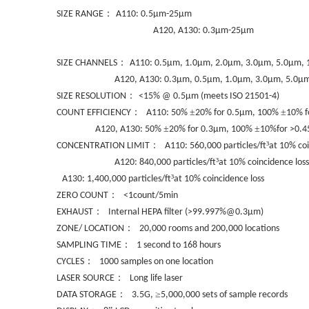
：
SIZE RANGE
A110: 0.5µm-25µm
A120, A130: 0.3µm-25µm
：
SIZE CHANNELS
A110: 0.5µm, 1.0µm, 2.0µm, 3.0µm, 5.0µm,
A120, A130: 0.3µm, 0.5µm, 1.0µm, 3.0µm, 5.0µ
：
SIZE RESOLUTION
<15% @ 0.5µm (meets ISO 21501-4)
：
±
±
COUNT EFFICIENCY
A110: 50%
20% for 0.5µm, 100%
10% f
±
±
A120, A130: 50%
20% for 0.3µm, 100%
10%for >0.4
：
³
CONCENTRATION LIMIT
A110: 560,000 particles/ft
at 10% coi
³
A120: 840,000 particles/ft
at 10% coincidence loss
³
A130: 1,400,000 particles/ft
at 10% coincidence loss
：
ZERO COUNT
<1count/5min
：
EXHAUST
Internal HEPA filter (>99.997%@0.3µm)
：
ZONE/ LOCATION
20,000 rooms and 200,000 locations
：
SAMPLING TIME
1 second to 168 hours
：
CYCLES
1000 samples on one location
：
LASER SOURCE
Long life laser
：
≥
DATA STORAGE
3.5G,
5,000,000 sets of sample records