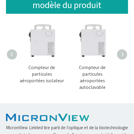
modèle du produit
de
Compteur de
Compteur de
C
s
particules
particules
térile
aéroportées isolateur
aéroportées
aéropo
autoclavable
MicronView Limited tire parti de l'optique et de la biotechnologie