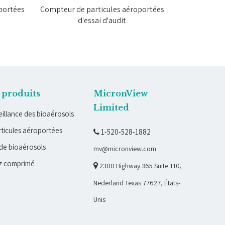
ortées
Compteur de particules aéroportées
Compteur de p
d'essai d'audit
exporta
 produits
MicronView
Limited
illance des bioaérosols
ticules aéroportées
1-520-528-1882

de bioaérosols
mv@micronview.com
z comprimé

2300 Highway 365 Suite 110,
Nederland Texas 77627, États-
Unis