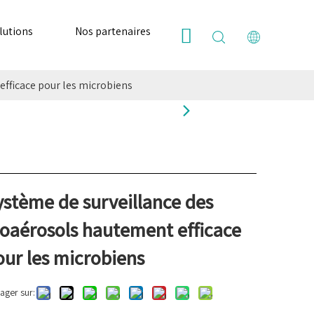
lutions
Nos partenaires
Ressources
Nous
efficace pour les microbiens
ystème de surveillance des
ioaérosols hautement efficace
our les microbiens
ager sur: