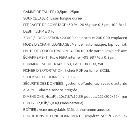
GAMME DE TAILLES : 0,5µm - 25µm
SOURCE LASER : Laser longue durée
EFFICACITÉ DE COMPTAGE : 50 % ±20 % pour 0,5 µm, 100 % ±10
DÉBIT : 5LPM ± 3 %
ZONE / LOCALISATION : 20 000 chambres et 200 000 emplace
MODE D'ÉCHANTILLONNAGE : Manuel, automatique, bip, comptage
LIMITE DE CONCENTRATION : 4 000 000 de particules/pied³ ave
ÉCHAPPEMENT : Filtre HEPA interne (>99,997 % à 0,3 µm)
COMMUNICATION : RJ45, USB, CAPTEUR-HUB, WIFI
FICHIER D'EXPORTATION : fichier PDF ou fichier EXCEL
STOCKAGE DE DONNÉES : 119 G
SÉCURITÉ DES DONNÉES : gestion de l'autorité, niveau d'autorité
ALARME : alarme sonore intégrée
DIMENSIONS (HxLxP) : 10x7,87x10,39 pouces/255x200x264 mm (
POIDS : 12,8 lb/5,8 Kg (sans batterie)
BOÎTIER : Acier inoxydable 316L et aluminium anodisé
CONDITIONS DE FONCTIONNEMENT : Température : 5°C -35° C / 41°