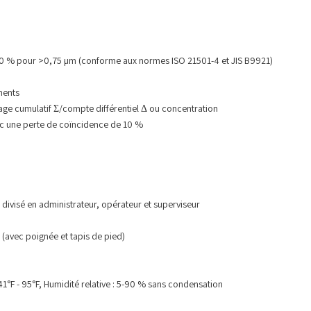
 % pour >0,75 µm (conforme aux normes ISO 21501-4 et JIS B9921)
ments
 cumulatif Σ/compte différentiel Δ ou concentration
c une perte de coïncidence de 10 %
 divisé en administrateur, opérateur et superviseur
avec poignée et tapis de pied)
F - 95°F, Humidité relative : 5-90 % sans condensation