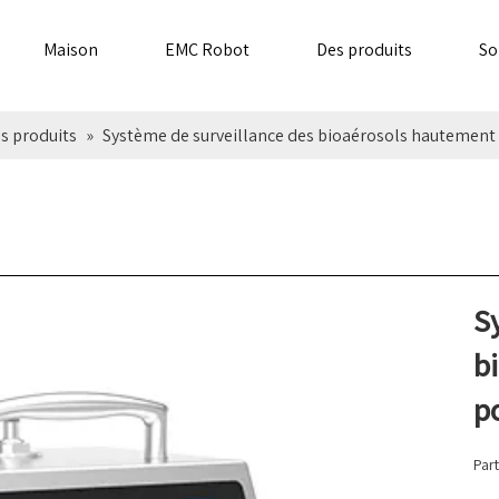
Maison
EMC Robot
Des produits
So
s produits
»
Système de surveillance des bioaérosols hautement 
S
b
p
Part