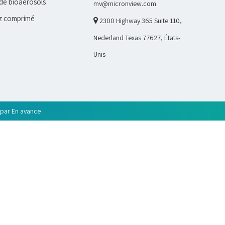
de bioaérosols
mv@micronview.com
z comprimé

2300 Highway 365 Suite 110,
Nederland Texas 77627, États-
Unis
 par
En avance