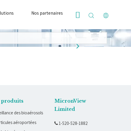
lutions
Nos partenaires
Ressources
Nous
 produits
MicronView
Limited
illance des bioaérosols
ticules aéroportées
1-520-528-1882
