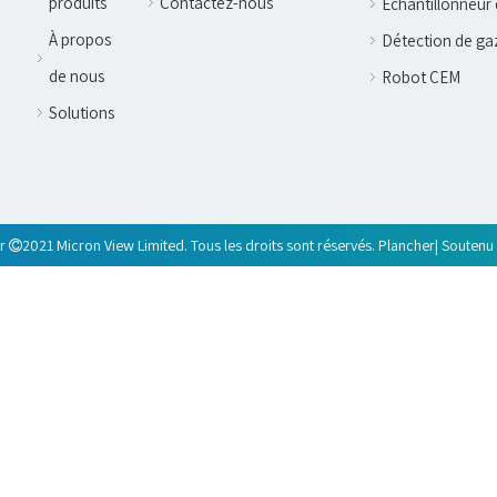
produits
Contactez-nous
Échantillonneur 
À propos
Détection de ga
de nous
Robot CEM
Solutions
ur
2021 Micron View Limited. Tous les droits sont réservés.
Plancher
| Soutenu
