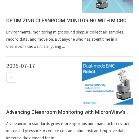
OPTIMIZING CLEANROOM MONITORING WITH MICRONVIEW’S DUAL-MODE ROBOT: A PRACTICAL EXAMPLE OF EFFICIENCY IN ACTION
Environmental monitoring might sound simple: collect air samples,
record data, and move on. But anyone who has spent time in a
cleanroom knows it is anything ...
2025-07-17
Advancing Cleanroom Monitoring with MicronView’s APC/BAS Dual Mode Robot
As cleanroom standards grow more rigorous and manufacturers face
increased pressure to reduce contamination risk and improve data
integrity, the demand for in...