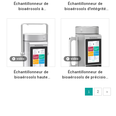
Échantillonneur de
Échantillonneur de
bioaérosols à
bioaérosols d'intégrité
échantillonnage continu
des données avec
avec batterie 220 V AC
batterie 220 V CA
vidéo
vidéo
Échantillonneur de
Échantillonneur de
bioaérosols haute
bioaérosols de précision
performance avec
de débit avec batterie 220
batterie 220 V CA
V AC
1
2
»